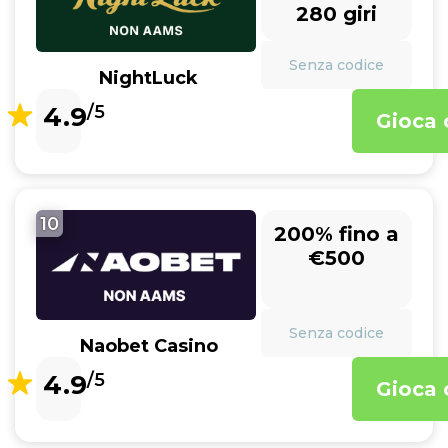
280 giri
Senza codice
NightLuck
4.9
/5
Gioca 
10
200% fino a
€500
Senza codice
Naobet Casino
4.9
/5
Gioca 