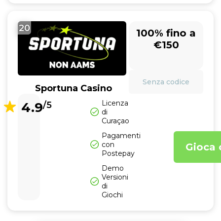
20
100% fino a
€150
Senza codice
Sportuna Casino
Licenza
4.9
/5
di
Curaçao
Pagamenti
con
Gioca 
Postepay
Demo
Versioni
di
Giochi