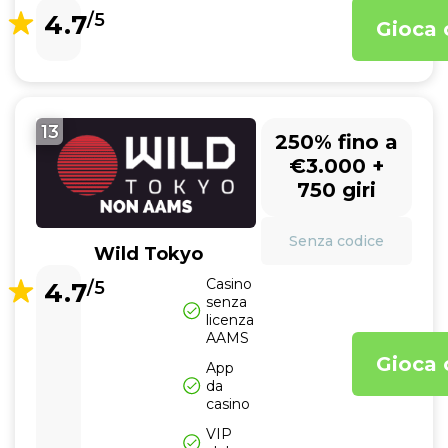
4.7
/5
Gioca 
13
250% fino a
€3.000 +
750 giri
Senza codice
Wild Tokyo
Casino
4.7
/5
senza
licenza
AAMS
Gioca 
App
da
casino
VIP