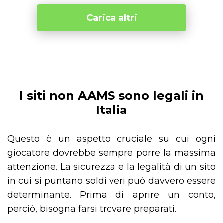
Carica altri
I siti non AAMS sono legali in
Italia
Questo è un aspetto cruciale su cui ogni
giocatore dovrebbe sempre porre la massima
attenzione. La sicurezza e la legalità di un sito
in cui si puntano soldi veri può davvero essere
determinante. Prima di aprire un conto,
perciò, bisogna farsi trovare preparati.