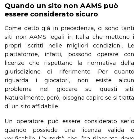
Quando un sito non AAMS può
essere considerato sicuro
Come detto già in precedenza, ci sono tanti
siti non AAMS legali in Italia che mettono i
propri iscritti nelle migliori condizioni. Le
piattaforme, infatti, possono operare con
licenze che rispettano la normativa della
giurisdizione di riferimento. Per quanto
riguarda i giocatori, non esiste alcun
problema nel giocare su questi siti.
Naturalmente, però, bisogna capire se si tratta
di un sito affidabile.
Un operatore può essere considerato serio
quando possiede una licenza valida e
verificabile. L’autorità che l’ha rilasciata deve