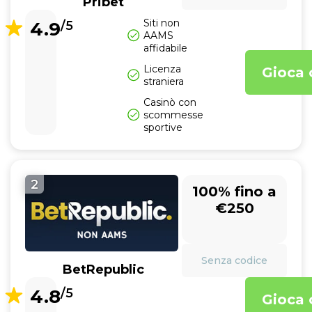
Pribet
Siti non
4.9
/5
AAMS
affidabile
Licenza
Gioca 
straniera
Casinò con
scommesse
sportive
2
100% fino a
€250
Senza codice
BetRepublic
4.8
/5
Gioca 