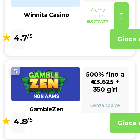
Promo
Winnita Casino
Code:
EXTRA77
4.7
/5
Gioca 
5
500% fino a
€3.625 +
350 giri
Senza codice
GambleZen
4.8
/5
Gioca 