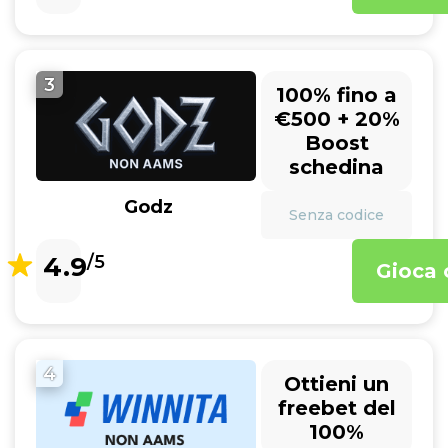
3
100% fino a
€500 + 20%
Boost
schedina
Godz
Senza codice
4.9
/5
Gioca 
4
Ottieni un
freebet del
100%