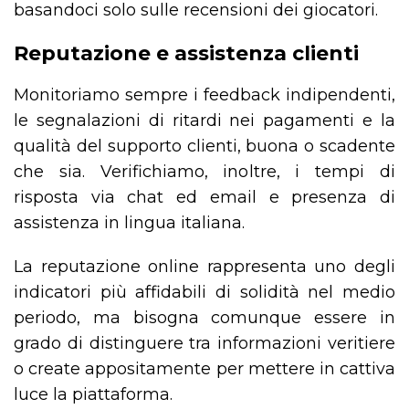
basandoci solo sulle recensioni dei giocatori.
Reputazione e assistenza clienti
Monitoriamo sempre i feedback indipendenti,
le segnalazioni di ritardi nei pagamenti e la
qualità del supporto clienti, buona o scadente
che sia. Verifichiamo, inoltre, i tempi di
risposta via chat ed email e presenza di
assistenza in lingua italiana.
La reputazione online rappresenta uno degli
indicatori più affidabili di solidità nel medio
periodo, ma bisogna comunque essere in
grado di distinguere tra informazioni veritiere
o create appositamente per mettere in cattiva
luce la piattaforma.