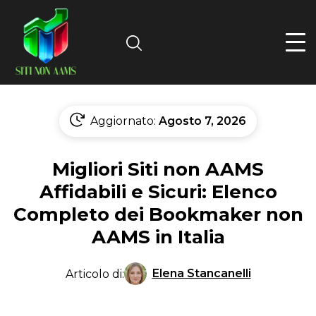
Search
Aggiornato:
Agosto 7, 2026
Migliori Siti non AAMS
Affidabili e Sicuri: Elenco
Completo dei Bookmaker non
AAMS in Italia
Elena Stancanelli
Articolo di: