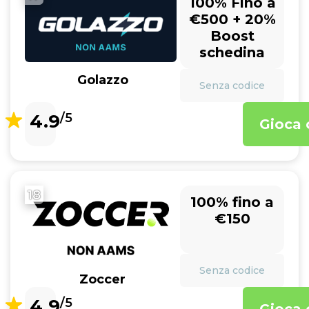
100% Fino a
€500 + 20%
Boost
schedina
Golazzo
Senza codice
4.9
/5
Gioca 
18
100% fino a
€150
Senza codice
Zoccer
4.9
/5