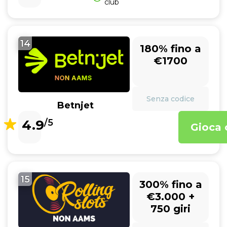
club
14
180% fino a
€1700
Senza codice
Betnjet
4.9
/5
Gioca 
15
300% fino a
€3.000 +
750 giri