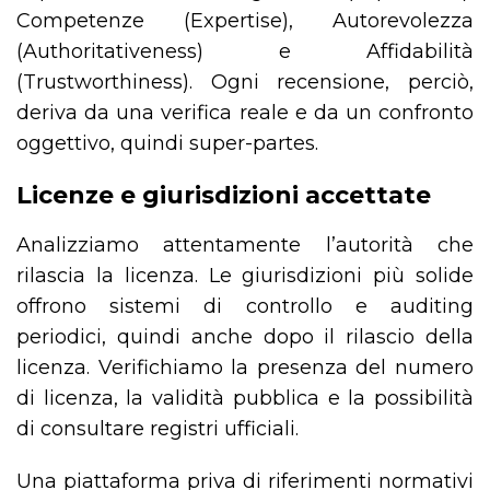
Competenze (Expertise), Autorevolezza
(Authoritativeness) e Affidabilità
(Trustworthiness). Ogni recensione, perciò,
deriva da una verifica reale e da un confronto
oggettivo, quindi super-partes.
Licenze e giurisdizioni accettate
Analizziamo attentamente l’autorità che
rilascia la licenza. Le giurisdizioni più solide
offrono sistemi di controllo e auditing
periodici, quindi anche dopo il rilascio della
licenza. Verifichiamo la presenza del numero
di licenza, la validità pubblica e la possibilità
di consultare registri ufficiali.
Una piattaforma priva di riferimenti normativi