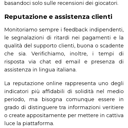
basandoci solo sulle recensioni dei giocatori.
Reputazione e assistenza clienti
Monitoriamo sempre i feedback indipendenti,
le segnalazioni di ritardi nei pagamenti e la
qualità del supporto clienti, buona o scadente
che sia. Verifichiamo, inoltre, i tempi di
risposta via chat ed email e presenza di
assistenza in lingua italiana.
La reputazione online rappresenta uno degli
indicatori più affidabili di solidità nel medio
periodo, ma bisogna comunque essere in
grado di distinguere tra informazioni veritiere
o create appositamente per mettere in cattiva
luce la piattaforma.