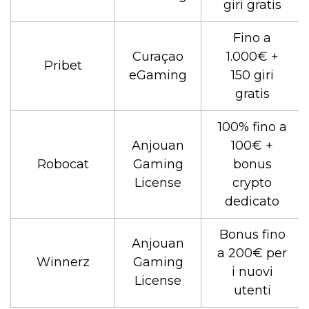
giri gratis
Fino a
Curaçao
1.000€ +
Pribet
eGaming
150 giri
gratis
100% fino a
Anjouan
100€ +
Robocat
Gaming
bonus
License
crypto
dedicato
Bonus fino
Anjouan
a 200€ per
Winnerz
Gaming
i nuovi
License
utenti