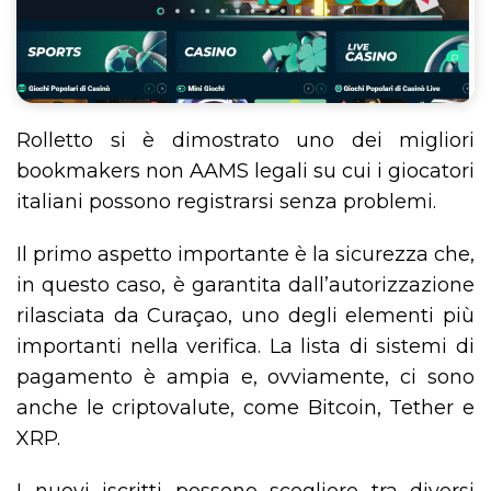
Rolletto si è dimostrato uno dei migliori
bookmakers non AAMS legali su cui i giocatori
italiani possono registrarsi senza problemi.
Il primo aspetto importante è la sicurezza che,
in questo caso, è garantita dall’autorizzazione
rilasciata da Curaçao, uno degli elementi più
importanti nella verifica. La lista di sistemi di
pagamento è ampia e, ovviamente, ci sono
anche le criptovalute, come Bitcoin, Tether e
XRP.