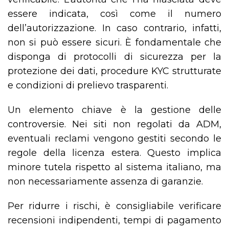
essere indicata, così come il numero
dell’autorizzazione. In caso contrario, infatti,
non si può essere sicuri. È fondamentale che
disponga di protocolli di sicurezza per la
protezione dei dati, procedure KYC strutturate
e condizioni di prelievo trasparenti.
Un elemento chiave è la gestione delle
controversie. Nei siti non regolati da ADM,
eventuali reclami vengono gestiti secondo le
regole della licenza estera. Questo implica
minore tutela rispetto al sistema italiano, ma
non necessariamente assenza di garanzie.
Per ridurre i rischi, è consigliabile verificare
recensioni indipendenti, tempi di pagamento