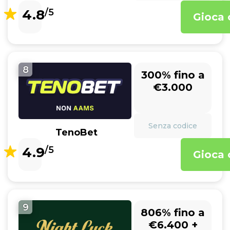
4.8
/5
Gioca 
8
300% fino a
€3.000
Senza codice
TenoBet
4.9
/5
Gioca 
9
806% fino a
€6.400 +