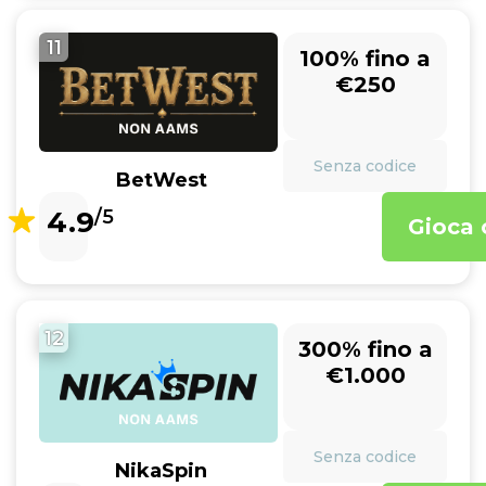
11
100% fino a
€250
Senza codice
BetWest
4.9
/5
Gioca 
12
300% fino a
€1.000
Senza codice
NikaSpin