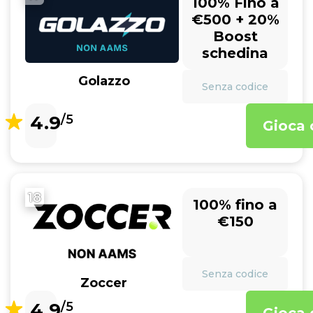
100% Fino a
€500 + 20%
Boost
schedina
Golazzo
Senza codice
4.9
/5
Gioca 
18
100% fino a
€150
Senza codice
Zoccer
4.9
/5