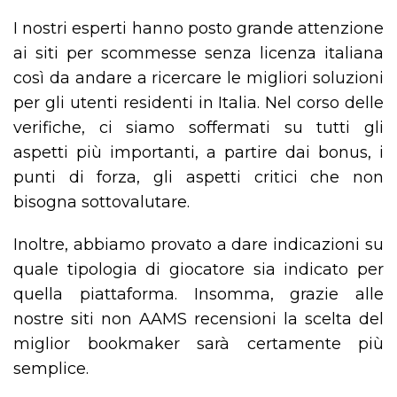
I nostri esperti hanno posto grande attenzione
ai siti per scommesse senza licenza italiana
così da andare a ricercare le migliori soluzioni
per gli utenti residenti in Italia. Nel corso delle
verifiche, ci siamo soffermati su tutti gli
aspetti più importanti, a partire dai bonus, i
punti di forza, gli aspetti critici che non
bisogna sottovalutare.
Inoltre, abbiamo provato a dare indicazioni su
quale tipologia di giocatore sia indicato per
quella piattaforma. Insomma, grazie alle
nostre siti non AAMS recensioni la scelta del
miglior bookmaker sarà certamente più
semplice.