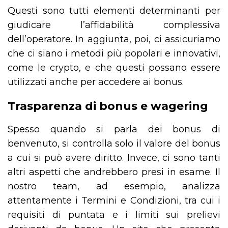
Questi sono tutti elementi determinanti per
giudicare l’affidabilità complessiva
dell’operatore. In aggiunta, poi, ci assicuriamo
che ci siano i metodi più popolari e innovativi,
come le crypto, e che questi possano essere
utilizzati anche per accedere ai bonus.
Trasparenza di bonus e wagering
Spesso quando si parla dei bonus di
benvenuto, si controlla solo il valore del bonus
a cui si può avere diritto. Invece, ci sono tanti
altri aspetti che andrebbero presi in esame. Il
nostro team, ad esempio, analizza
attentamente i Termini e Condizioni, tra cui i
requisiti di puntata e i limiti sui prelievi