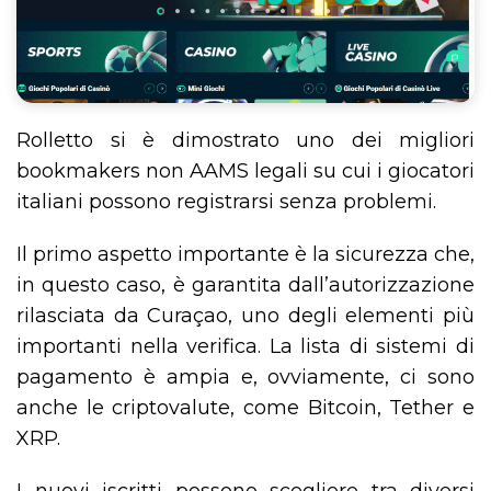
Rolletto si è dimostrato uno dei migliori
bookmakers non AAMS legali su cui i giocatori
italiani possono registrarsi senza problemi.
Il primo aspetto importante è la sicurezza che,
in questo caso, è garantita dall’autorizzazione
rilasciata da Curaçao, uno degli elementi più
importanti nella verifica. La lista di sistemi di
pagamento è ampia e, ovviamente, ci sono
anche le criptovalute, come Bitcoin, Tether e
XRP.