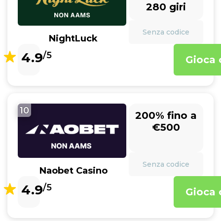
280 giri
Senza codice
NightLuck
4.9
/5
Gioca 
10
200% fino a
€500
Senza codice
Naobet Casino
4.9
/5
Gioca 