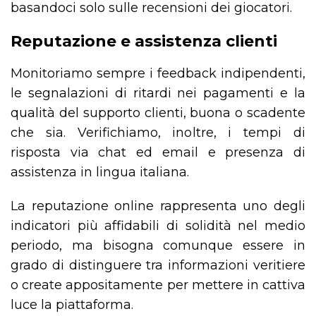
basandoci solo sulle recensioni dei giocatori.
Reputazione e assistenza clienti
Monitoriamo sempre i feedback indipendenti,
le segnalazioni di ritardi nei pagamenti e la
qualità del supporto clienti, buona o scadente
che sia. Verifichiamo, inoltre, i tempi di
risposta via chat ed email e presenza di
assistenza in lingua italiana.
La reputazione online rappresenta uno degli
indicatori più affidabili di solidità nel medio
periodo, ma bisogna comunque essere in
grado di distinguere tra informazioni veritiere
o create appositamente per mettere in cattiva
luce la piattaforma.