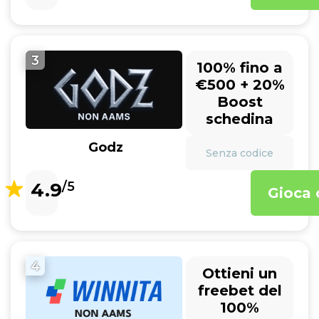
3
100% fino a
€500 + 20%
Boost
schedina
Godz
Senza codice
4.9
/5
Gioca 
4
Ottieni un
freebet del
100%