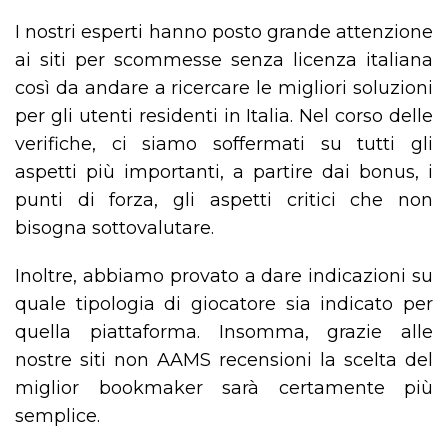
I nostri esperti hanno posto grande attenzione
ai siti per scommesse senza licenza italiana
così da andare a ricercare le migliori soluzioni
per gli utenti residenti in Italia. Nel corso delle
verifiche, ci siamo soffermati su tutti gli
aspetti più importanti, a partire dai bonus, i
punti di forza, gli aspetti critici che non
bisogna sottovalutare.
Inoltre, abbiamo provato a dare indicazioni su
quale tipologia di giocatore sia indicato per
quella piattaforma. Insomma, grazie alle
nostre siti non AAMS recensioni la scelta del
miglior bookmaker sarà certamente più
semplice.