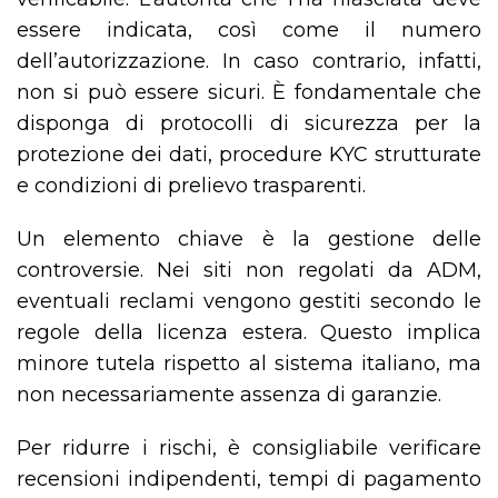
essere indicata, così come il numero
dell’autorizzazione. In caso contrario, infatti,
non si può essere sicuri. È fondamentale che
disponga di protocolli di sicurezza per la
protezione dei dati, procedure KYC strutturate
e condizioni di prelievo trasparenti.
Un elemento chiave è la gestione delle
controversie. Nei siti non regolati da ADM,
eventuali reclami vengono gestiti secondo le
regole della licenza estera. Questo implica
minore tutela rispetto al sistema italiano, ma
non necessariamente assenza di garanzie.
Per ridurre i rischi, è consigliabile verificare
recensioni indipendenti, tempi di pagamento