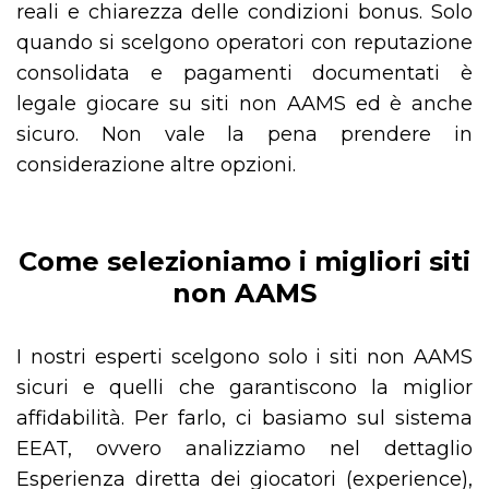
reali e chiarezza delle condizioni bonus. Solo
quando si scelgono operatori con reputazione
consolidata e pagamenti documentati è
legale giocare su siti non AAMS ed è anche
sicuro. Non vale la pena prendere in
considerazione altre opzioni.
Come selezioniamo i migliori siti
non AAMS
I nostri esperti scelgono solo i siti non AAMS
sicuri e quelli che garantiscono la miglior
affidabilità. Per farlo, ci basiamo sul sistema
EEAT, ovvero analizziamo nel dettaglio
Esperienza diretta dei giocatori (experience),